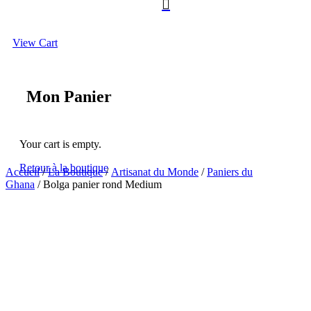

View Cart
Mon Panier
Your cart is empty.
Retour à la boutique
Accueil
/
La Boutique
/
Artisanat du Monde
/
Paniers du
Ghana
/ Bolga panier rond Medium