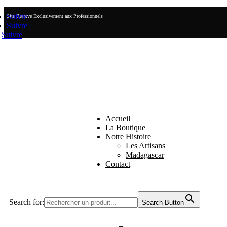
Suivre
Site Réservé Exclusivement aux Professionnels
Suivre
Suivre
Accueil
La Boutique
Notre Histoire
Les Artisans
Madagascar
Contact
Search for:
Search Button