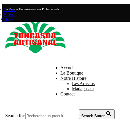
Suivre
Site Réservé Exclusivement aux Professionnels
Suivre
Suivre
Accueil
La Boutique
Notre Histoire
Les Artisans
Madagascar
Contact
Search for:
Search Button