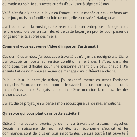
du matin au soir. Je suis restée auprès d’eux jusqu’à l’âge de 25 ans.
Voilà bientôt dix ans que je vis en France. Je suis mariée et deux enfants ont
vu le jour, mais ma famille est loin de moi, elle est restée à Madagascar.
J’ai très souvent la nostalgie, heureusement mon entreprise m’oblige à me
rendre deux fois par an sur l’île, et de cette façon j’en profite pour passer de
longs moments auprès des miens.
Comment vous est venue l’idée d’importer l’artisanat ?
Ces dernières années, j’ai beaucoup travaillé et n’ai jamais rechigné à la tâche.
J’ai occupé un poste au service conditionnement des huîtres, dans des
conditions très difficiles pour une personne venant d’un pays chaud ! J’ai
ensuite fait de nombreuses heures de ménage dans différents endroits.
Puis un jour, la nostalgie aidant, j’ai souhaité mettre en avant l’artisanat
malgache. Pourquoi ne pas importer le savoir-faire de mon pays afin de le
faire découvrir aux Français, et par la même occasion faire travailler des
artisans locaux.
J’ai étudié ce projet, j’en ai parlé à mon époux qui a validé mes ambitions.
Qu’est-ce qui vous plaît dans cette activité ?
Grâce à ma petite entreprise je donne du travail aux artisans malgaches.
Depuis la naissance de mon activité, leur économie s’accroît et les
commandes sont de plus en plus importantes. Je suis tout à fait ouverte à