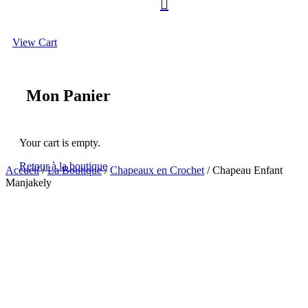

View Cart
Mon Panier
Your cart is empty.
Retour à la boutique
Accueil
/
La Boutique
/
Chapeaux en Crochet
/ Chapeau Enfant
Manjakely