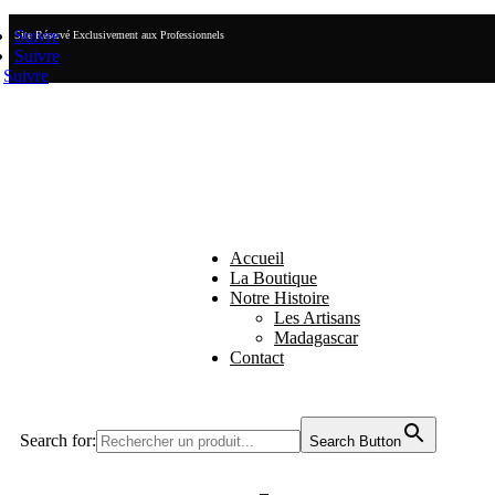
Suivre
Site Réservé Exclusivement aux Professionnels
Suivre
Suivre
Accueil
La Boutique
Notre Histoire
Les Artisans
Madagascar
Contact
Search for:
Search Button