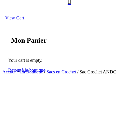

View Cart
Mon Panier
Your cart is empty.
Retour à la boutique
Accueil
/
La Boutique
/
Sacs en Crochet
/ Sac Crochet ANDO