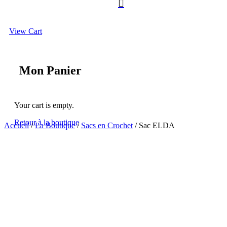

View Cart
Mon Panier
Your cart is empty.
Retour à la boutique
Accueil
/
La Boutique
/
Sacs en Crochet
/ Sac ELDA