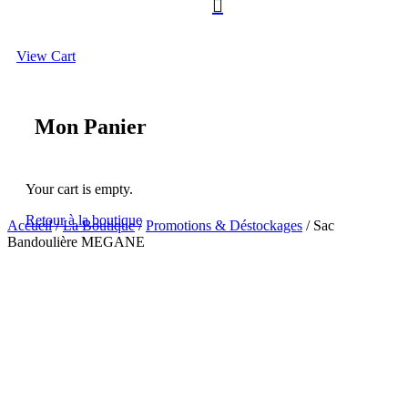

View Cart
Mon Panier
Your cart is empty.
Retour à la boutique
Accueil
/
La Boutique
/
Promotions & Déstockages
/ Sac
Bandoulière MEGANE