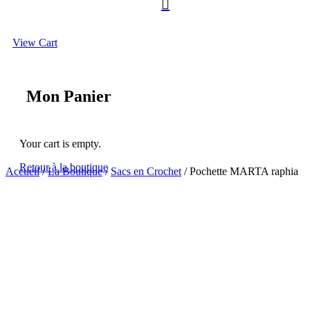

View Cart
Mon Panier
Your cart is empty.
Retour à la boutique
Accueil
/
La Boutique
/
Sacs en Crochet
/ Pochette MARTA raphia