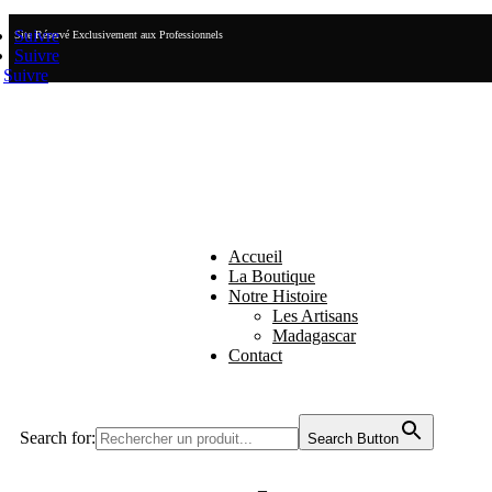
Suivre
Site Réservé Exclusivement aux Professionnels
Suivre
Suivre
Accueil
La Boutique
Notre Histoire
Les Artisans
Madagascar
Contact
Search for:
Search Button