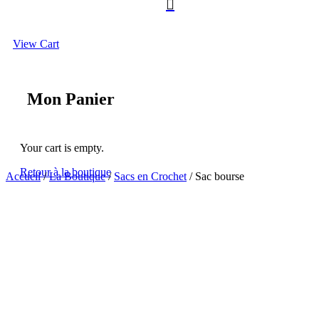

View Cart
Mon Panier
Your cart is empty.
Retour à la boutique
Accueil
/
La Boutique
/
Sacs en Crochet
/ Sac bourse