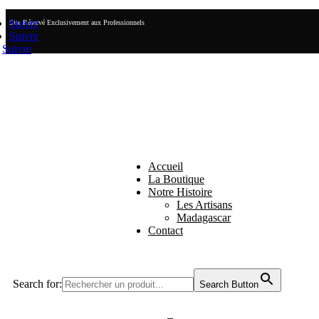
Suivre
Site Réservé Exclusivement aux Professionnels
Suivre
Suivre
Accueil
La Boutique
Notre Histoire
Les Artisans
Madagascar
Contact
Search for:
Search Button