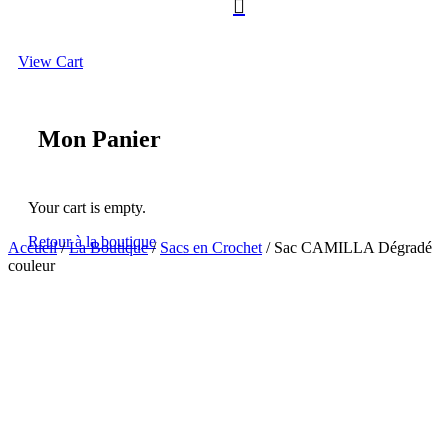

View Cart
Mon Panier
Your cart is empty.
Retour à la boutique
Accueil
/
La Boutique
/
Sacs en Crochet
/ Sac CAMILLA Dégradé
couleur