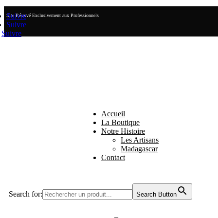
Suivre
Site Réservé Exclusivement aux Professionnels
Suivre
Suivre
Accueil
La Boutique
Notre Histoire
Les Artisans
Madagascar
Contact
Search for:
Search Button