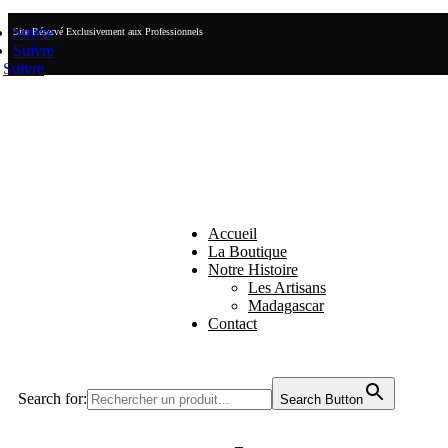
Suivre
Site Réservé Exclusivement aux Professionnels
Suivre
Suivre
Accueil
La Boutique
Notre Histoire
Les Artisans
Madagascar
Contact
Search for:
Search Button