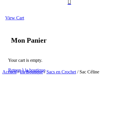

View Cart
Mon Panier
Your cart is empty.
Retour à la boutique
Accueil
/
La Boutique
/
Sacs en Crochet
/ Sac Céline