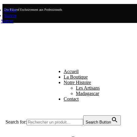
Suivre
Site Réservé Exclusivement aux Professionnels
Suivre
Suivre
Accueil
La Boutique
Notre Histoire
Les Artisans
Madagascar
Contact
Search for:
Search Button