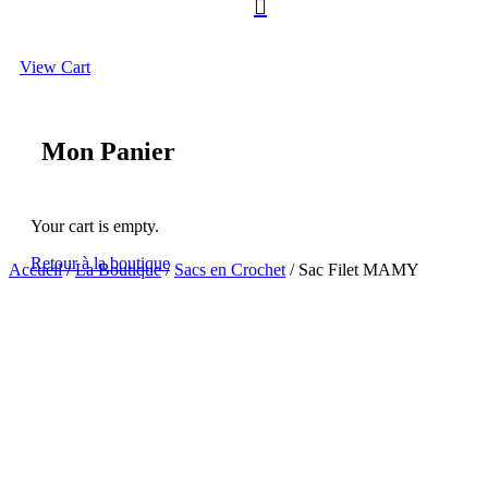

View Cart
Mon Panier
Your cart is empty.
Retour à la boutique
Accueil
/
La Boutique
/
Sacs en Crochet
/ Sac Filet MAMY