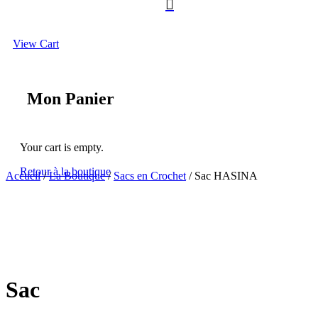

View Cart
Mon Panier
Your cart is empty.
Retour à la boutique
Accueil
/
La Boutique
/
Sacs en Crochet
/ Sac HASINA
Sac