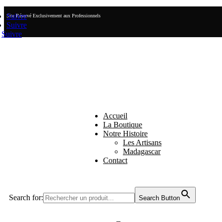
Suivre
Site Réservé Exclusivement aux Professionnels
Suivre
Suivre
Accueil
La Boutique
Notre Histoire
Les Artisans
Madagascar
Contact
Search for:
Search Button