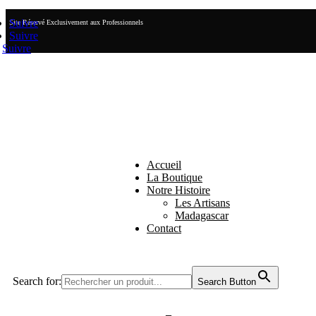
Suivre
Site Réservé Exclusivement aux Professionnels
Suivre
Suivre
Accueil
La Boutique
Notre Histoire
Les Artisans
Madagascar
Contact
Search for:
Search Button