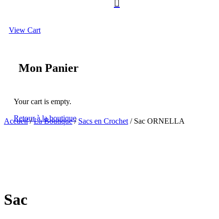

View Cart
Mon Panier
Your cart is empty.
Retour à la boutique
Accueil
/
La Boutique
/
Sacs en Crochet
/ Sac ORNELLA
Sac