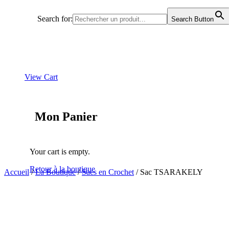
Search for:
Search Button
View Cart
Mon Panier
Your cart is empty.
Retour à la boutique
Accueil
/
La Boutique
/
Sacs en Crochet
/ Sac TSARAKELY