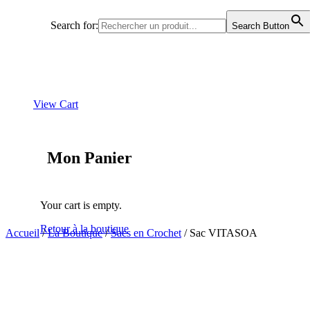
Search for:
Search Button
View Cart
Mon Panier
Your cart is empty.
Retour à la boutique
Accueil
/
La Boutique
/
Sacs en Crochet
/ Sac VITASOA