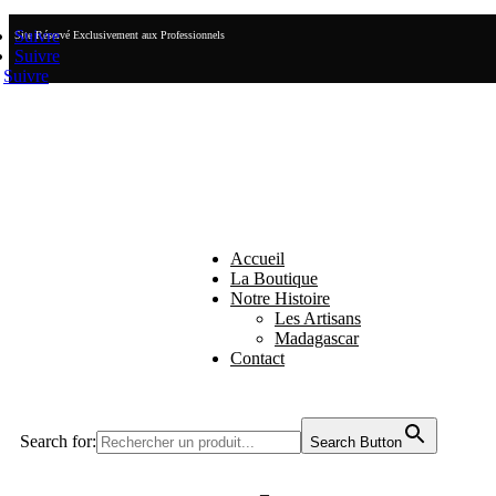
Suivre
Site Réservé Exclusivement aux Professionnels
Suivre
Suivre
Accueil
La Boutique
Notre Histoire
Les Artisans
Madagascar
Contact
Search for:
Search Button