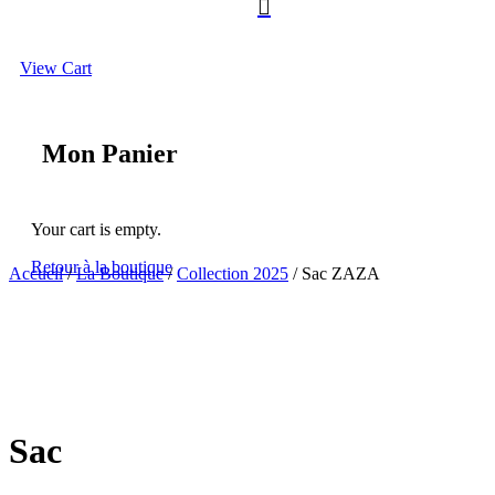

View Cart
Mon Panier
Your cart is empty.
Retour à la boutique
Accueil
/
La Boutique
/
Collection 2025
/ Sac ZAZA
Sac