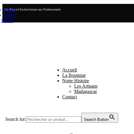
Suivre
Site Réservé Exclusivement aux Professionnels
Suivre
Suivre
Accueil
La Boutique
Notre Histoire
Les Artisans
Madagascar
Contact
Search for:
Search Button