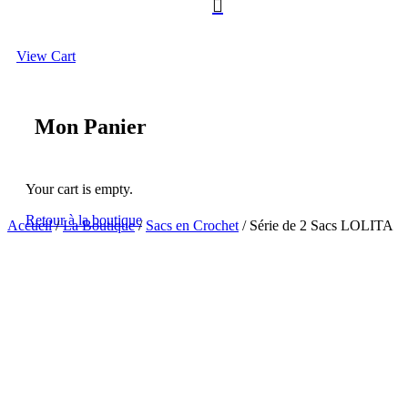

View Cart
Mon Panier
Your cart is empty.
Retour à la boutique
Accueil
/
La Boutique
/
Sacs en Crochet
/ Série de 2 Sacs LOLITA