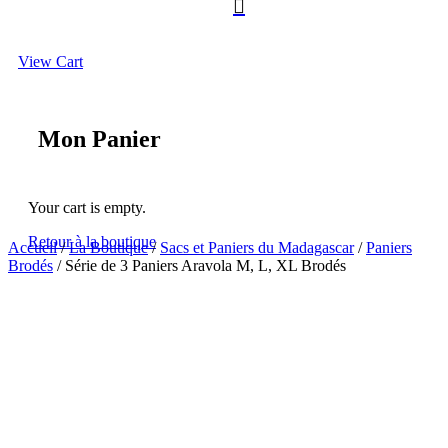

View Cart
Mon Panier
Your cart is empty.
Retour à la boutique
Accueil
/
La Boutique
/
Sacs et Paniers du Madagascar
/
Paniers
Brodés
/ Série de 3 Paniers Aravola M, L, XL Brodés