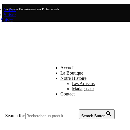
Suivre
Site Réservé Exclusivement aux Professionnels
Suivre
Suivre
Accueil
La Boutique
Notre Histoire
Les Artisans
Madagascar
Contact
Search for:
Search Button