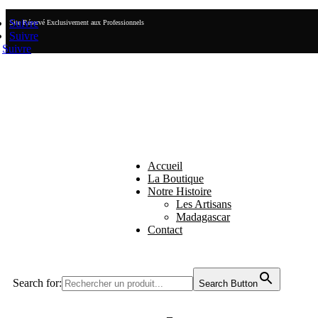
Suivre
Site Réservé Exclusivement aux Professionnels
Suivre
Suivre
Accueil
La Boutique
Notre Histoire
Les Artisans
Madagascar
Contact
Search for:
Search Button