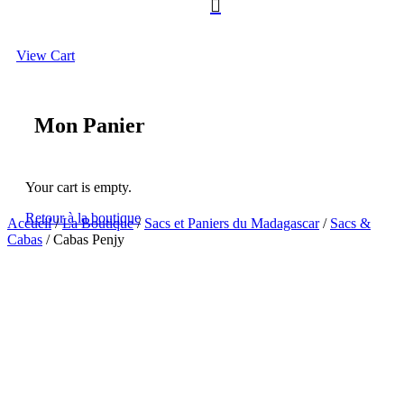

View Cart
Mon Panier
Your cart is empty.
Retour à la boutique
Accueil
/
La Boutique
/
Sacs et Paniers du Madagascar
/
Sacs &
Cabas
/ Cabas Penjy