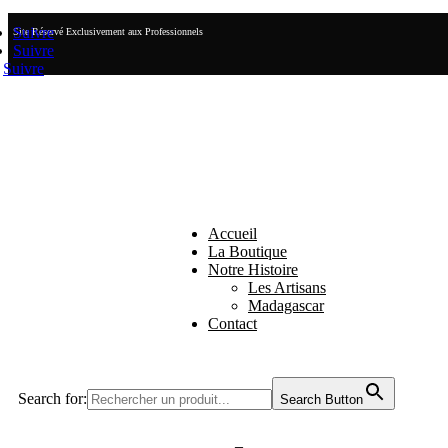
Suivre
Site Réservé Exclusivement aux Professionnels
Suivre
Suivre
Accueil
La Boutique
Notre Histoire
Les Artisans
Madagascar
Contact
Search for:
Search Button