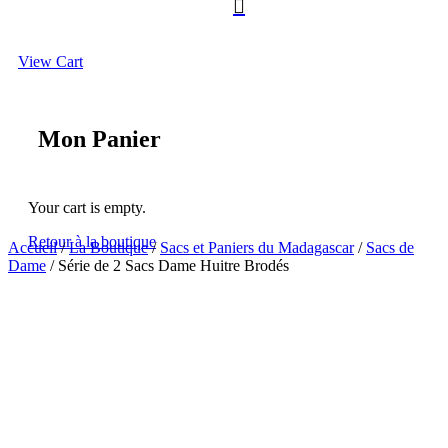

View Cart
Mon Panier
Your cart is empty.
Retour à la boutique
Accueil
/
La Boutique
/
Sacs et Paniers du Madagascar
/
Sacs de
Dame
/ Série de 2 Sacs Dame Huitre Brodés