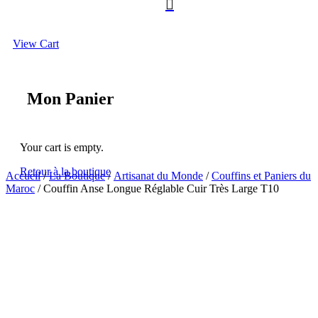

View Cart
Mon Panier
Your cart is empty.
Retour à la boutique
Accueil
/
La Boutique
/
Artisanat du Monde
/
Couffins et Paniers du
Maroc
/ Couffin Anse Longue Réglable Cuir Très Large T10