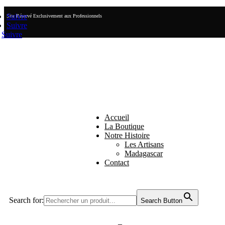
Suivre
Site Réservé Exclusivement aux Professionnels
Suivre
Suivre
Accueil
La Boutique
Notre Histoire
Les Artisans
Madagascar
Contact
Search for:
Search Button