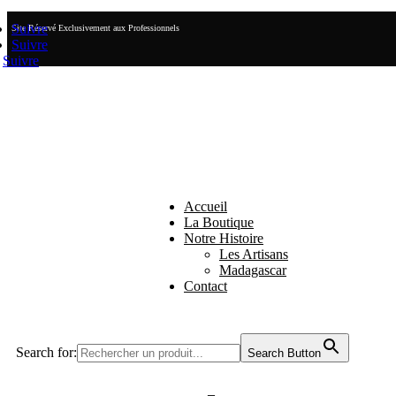
Suivre
Site Réservé Exclusivement aux Professionnels
Suivre
Suivre
Accueil
La Boutique
Notre Histoire
Les Artisans
Madagascar
Contact
Search for:
Search Button