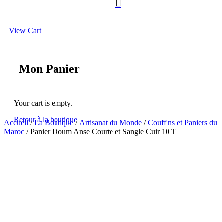

View Cart
Mon Panier
Your cart is empty.
Retour à la boutique
Accueil
/
La Boutique
/
Artisanat du Monde
/
Couffins et Paniers du
Maroc
/ Panier Doum Anse Courte et Sangle Cuir 10 T